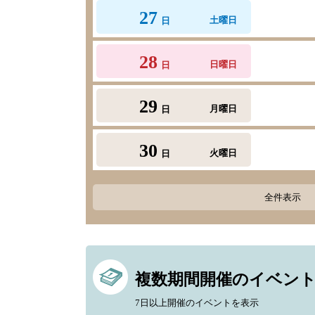
27
土曜日
日
28
日曜日
日
29
月曜日
日
30
火曜日
日
全件表示
複数期間開催のイベン
7日以上開催のイベントを表示