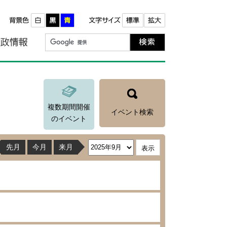
報
町政情報
複数期間開催
イベント検索
のイベント
先月
今月
来月