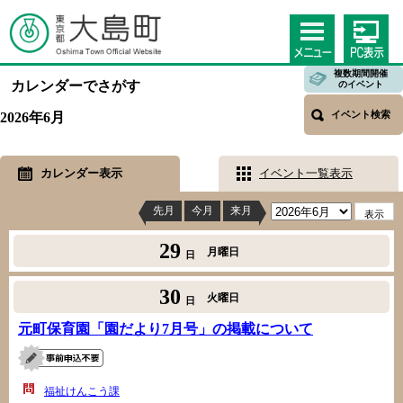
複数期間開催
カレンダーでさがす
のイベント
イベント検索
2026年6月
カレンダー表示
イベント一覧表示
先月
今月
来月
29
月曜日
日
30
火曜日
日
元町保育園「園だより7月号」の掲載について
福祉けんこう課