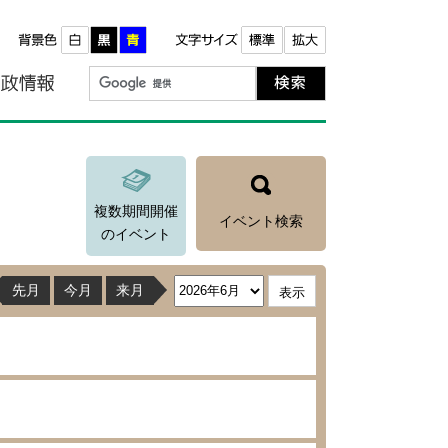
報
町政情報
複数期間開催
イベント検索
のイベント
先月
今月
来月