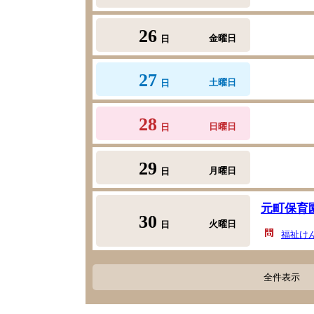
26
金曜日
日
27
土曜日
日
28
日曜日
日
29
月曜日
日
元町保育
30
火曜日
日
福祉け
全件表示