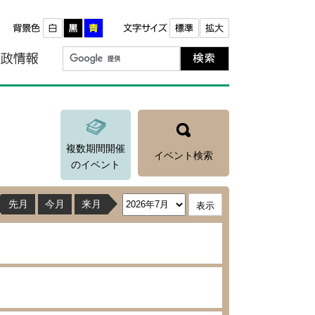
報
町政情報
複数期間開催
イベント検索
のイベント
先月
今月
来月