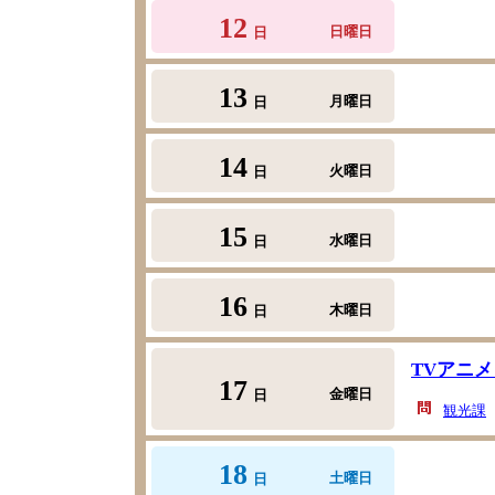
12
日曜日
日
13
月曜日
日
14
火曜日
日
15
水曜日
日
16
木曜日
日
TVアニ
17
金曜日
日
観光課
18
土曜日
日