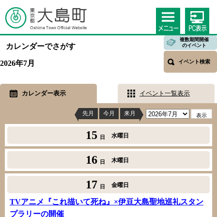
複数期間開催
カレンダーでさがす
のイベント
イベント検索
2026年7月
カレンダー表示
イベント一覧表示
先月
今月
来月
15
水曜日
日
16
木曜日
日
17
金曜日
日
TVアニメ『これ描いて死ね』×伊豆大島聖地巡礼スタン
プラリーの開催