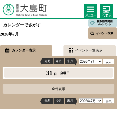
複数期間開催
カレンダーでさがす
のイベント
イベント検索
2026年7月
カレンダー表示
イベント一覧表示
先月
今月
来月
31
金曜日
日
全件表示
先月
今月
来月