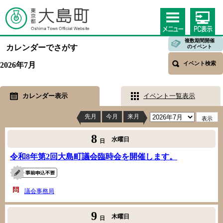
複数期間開催
カレンダーでさがす
のイベント
イベント検索
2026年7月
カレンダー表示
イベント一覧表示
先月
今月
来月
8
水曜日
日
令和8年第2回大島町議会臨時会を開催します。
議会事務局
9
木曜日
日