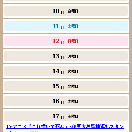
10
金曜日
日
11
土曜日
日
12
日曜日
日
13
月曜日
日
14
火曜日
日
15
水曜日
日
16
木曜日
日
17
金曜日
日
TVアニメ『これ描いて死ね』×伊豆大島聖地巡礼スタン