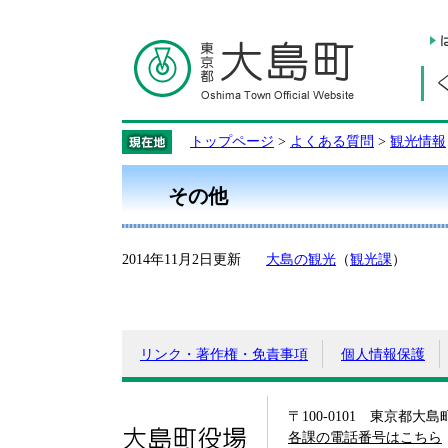
トップページ
>
よくある質問
>
観光情報
その他
2014年11月2日更新
大島の観光
（
観光課
）
リンク・著作権・免責事項
個人情報保護
〒100-0101 東京都大
大島町役場
各課の電話番号はこちら