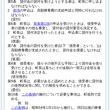
第5条
貸付金の貸付を受けようとする者は、町長に申し込ま
なければならない。
2
前項
の申込は、高額療養費の支給申請と同時に行わなけれ
ばならない。
(貸付)
第6条
町長は、
前条第1項
の申込を受けたときは、借受申込
者の資格その他を審査し、貸付金の貸付要否を決定する。
2
町長は、貸付決定を行ったときは、申込者に貸付を行うも
のとする。
(償還)
第7条
貸付金の貸付を受けた者
(以下「借受者」という。)
は
高額療養費が支給されたときに、貸付金を償還しなければ
ならない。
(返還)
第8条
借受者が、偽りその他不正な手段により貸付金を借り
受けたときは、町長は直ちにその金額の一部又は全部を返
還させることができる。
(状況報告)
第9条
町長は、必要があると認めたときは、借受者に貸付金
の使用状況等に関しての報告を求めることができる。
(委任)
第10条
この条例
の施行について必要な事項は、町規則で定
める。
附
則
この条例
は、昭和54年1月1日から施行し、同日以後の療養