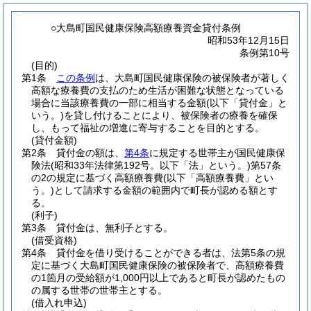
○大島町国民健康保険高額療養資金貸付条例
昭和53年12月15日
条例第10号
(目的)
第1条
この条例
は、大島町国民健康保険の被保険者が著しく
高額な療養費の支払のため生活が困難な状態となっている
場合に当該療養費の一部に相当する金額
(以下「貸付金」と
いう。)
を貸し付けることにより、被保険者の療養を確保
し、もって福祉の増進に寄与することを目的とする。
(貸付金額)
第2条
貸付金の額は、
第4条
に規定する世帯主が国民健康保
険法
(昭和33年法律第192号。以下「法」という。)
第57条
の2の規定に基づく高額療養費
(以下「高額療養費」とい
う。)
として請求する金額の範囲内で町長が認める額とす
る。
(利子)
第3条
貸付金は、無利子とする。
(借受資格)
第4条
貸付金を借り受けることができる者は、法第5条の規
定に基づく大島町国民健康保険の被保険者で、高額療養費
の1箇月の受給額が1,000円以上であると町長が認めたもの
の属する世帯の世帯主とする。
(借入れ申込)