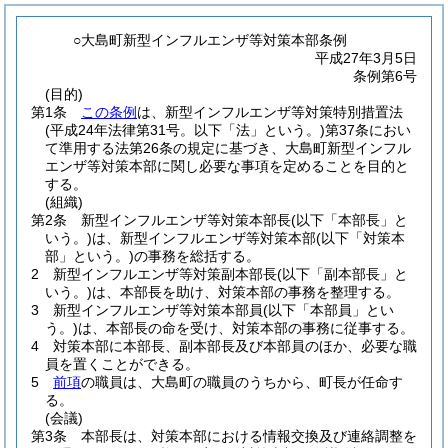
○大島町新型インフルエンザ等対策本部条例
平成27年3月5日
条例第6号
(目的)
第1条
この条例
は、新型インフルエンザ等対策特別措置法
(平成24年法律第31号。以下「法」という。)
第37条におい
て準用する法第26条の規定に基づき、大島町新型インフル
エンザ等対策本部に関し必要な事項を定めることを目的と
する。
(組織)
第2条
新型インフルエンザ等対策本部長
(以下「本部長」と
いう。)
は、新型インフルエンザ等対策本部
(以下「対策本
部」という。)
の事務を総括する。
2
新型インフルエンザ等対策副本部長
(以下「副本部長」と
いう。)
は、本部長を助け、対策本部の事務を整理する。
3
新型インフルエンザ等対策本部員
(以下「本部員」とい
う。)
は、本部長の命を受け、対策本部の事務に従事する。
4
対策本部に本部長、副本部長及び本部員のほか、必要な職
員を置くことができる。
5
前項
の職員は、大島町の職員のうちから、町長が任命す
る。
(会議)
第3条
本部長は、対策本部における情報交換及び連絡調整を