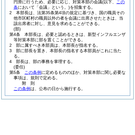
円滑に行うため、必要に応じ、対策本部の会議
(以下、
この
条
において「会議」という。)
を招集する。
2
本部長は、法第35条第4項の規定に基づき、国の職員その
他市区町村の職員以外の者を会議に出席させたときは、当
該出席者に対し、意見を求めることができる。
(部)
第4条
本部長は、必要と認めるときは、新型インフルエンザ
等対策本部に部を置くことができる。
2
部に属すべき本部員は、本部長が指名する。
3
部に部長を置き、本部長の指名する本部員がこれに当た
る。
4
部長は、部の事務を掌理する。
(委任)
第5条
この条例
に定めるもののほか、対策本部に関し必要な
事項は、規則で定める。
附
則
この条例
は、公布の日から施行する。