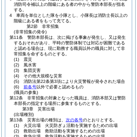
消防司令補以上の階級にある者の中から警防本部長が指名
する。
4
車両を単位とした隊を小隊とし、小隊長は消防士長以上の
階級にある者をもって充てる。
第2節
非常招集
(非常招集の発令)
第11条
警防本部長は、次に掲げる事象が発生し、又は発生
するおそれがあり、平時の警防体制では対応が困難である
と認める場合は、現に勤務する職員以外の職員に対して非
常招集を命ずるものとする。
(1)
震災
(2)
風水害
(3)
集団災害
(4)
その他大規模な災害
(5)
消防法第22条第3項により火災警報が発令された場合
(6)
前各号
以外で必要と認めるもの
(職員の参集)
第12条
非常招集の対象となった職員は、消防本部又は警防
本部長の指定する場所に参集するものとする。
第3章
災害出場
(出場種別)
第13条
災害出場の種別は、
次の各号
のとおりとする。
(1)
火災出場 火災防ぎょ活動を実施するための出場
(2)
救助出場 救助活動を実施するための出場
(3)
救急出場 救急活動を実施するための出場