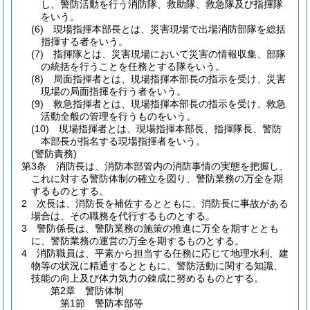
し、警防活動を行う消防隊、救助隊、救急隊及び指揮隊
をいう。
(6)
現場指揮本部長とは、災害現場で出場消防部隊を総括
指揮する者をいう。
(7)
指揮隊とは、災害現場において災害の情報収集、部隊
の統括を行うことを任務とする隊をいう。
(8)
局面指揮者とは、現場指揮本部長の指示を受け、災害
現場の局面指揮を行う者をいう。
(9)
救急指揮者とは、現場指揮本部長の指示を受け、救急
活動全般の管理を行うものをいう。
(10)
現場指揮者とは、現場指揮本部長、指揮隊長、警防
本部長が指名する現場指揮者をいう。
(警防責務)
第3条
消防長は、消防本部管内の消防事情の実態を把握し、
これに対する警防体制の確立を図り、警防業務の万全を期
するものとする。
2
次長は、消防長を補佐するとともに、消防長に事故がある
場合は、その職務を代行するものとする。
3
警防係長は、警防業務の施策の推進に万全を期すととも
に、警防業務の運営の万全を期するものとする。
4
消防職員は、平素から担当する任務に応じて地理水利、建
物等の状況に精通するとともに、警防活動に関する知識、
技能の向上及び体力気力の錬成に努めるものとする。
第2章
警防体制
第1節
警防本部等