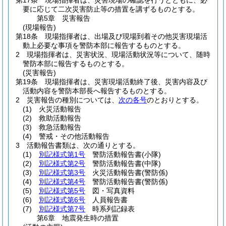
第17条
現場指揮者は、災害現場の確認を行うとともに、必
要に応じて二次災害防止等の措置を講ずるものとする。
第5章
災害報告
(現場報告)
第18条
現場指揮者は、出場及び現場到着その他災害現場活
動上必要な事項を警防本部に報告するものとする。
2
現場指揮者は、災害状況、現場活動状況等について、随時
警防本部に報告するものとする。
(災害報告)
第19条
現場指揮者は、災害現場活動終了後、災害内容及び
活動内容を警防本部長へ報告するものとする。
2
災害報告の種別については、
次の各号
のとおりとする。
(1)
火災活動報告
(2)
救助活動報告
(3)
救急活動報告
(4)
警戒・その他活動報告
3
活動報告書類は、次の通りとする。
(1)
別記様式第1号
警防活動報告書
(小隊)
(2)
別記様式第2号
警防活動報告書
(中隊)
(3)
別記様式第3号
火災活動報告書
(警防係)
(4)
別記様式第4号
警防活動報告書
(警防係)
(5)
別記様式第5号
図・写真資料
(6)
別記様式第6号
人員報告書
(7)
別記様式第7号
時系列記録表
第6章
地震発生時の措置