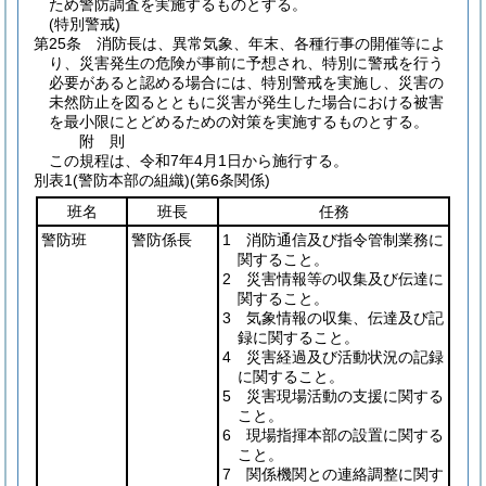
ため警防調査を実施するものとする。
(特別警戒)
第25条
消防長は、異常気象、年末、各種行事の開催等によ
り、災害発生の危険が事前に予想され、特別に警戒を行う
必要があると認める場合には、特別警戒を実施し、災害の
未然防止を図るとともに災害が発生した場合における被害
を最小限にとどめるための対策を実施するものとする。
附
則
この規程は、令和7年4月1日から施行する。
別表1
(警防本部の組織)(第6条関係)
班名
班長
任務
警防班
警防係長
1 消防通信及び指令管制業務に
関すること。
2 災害情報等の収集及び伝達に
関すること。
3 気象情報の収集、伝達及び記
録に関すること。
4 災害経過及び活動状況の記録
に関すること。
5 災害現場活動の支援に関する
こと。
6 現場指揮本部の設置に関する
こと。
7 関係機関との連絡調整に関す