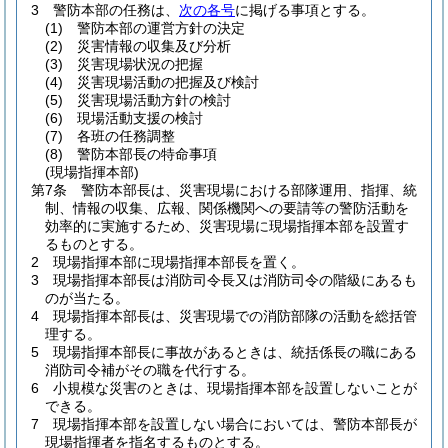
3
警防本部の任務は、
次の各号
に掲げる事項とする。
(1)
警防本部の運営方針の決定
(2)
災害情報の収集及び分析
(3)
災害現場状況の把握
(4)
災害現場活動の把握及び検討
(5)
災害現場活動方針の検討
(6)
現場活動支援の検討
(7)
各班の任務調整
(8)
警防本部長の特命事項
(現場指揮本部)
第7条
警防本部長は、災害現場における部隊運用、指揮、統
制、情報の収集、広報、関係機関への要請等の警防活動を
効率的に実施するため、災害現場に現場指揮本部を設置す
るものとする。
2
現場指揮本部に現場指揮本部長を置く。
3
現場指揮本部長は消防司令長又は消防司令の階級にあるも
のが当たる。
4
現場指揮本部長は、災害現場での消防部隊の活動を総括管
理する。
5
現場指揮本部長に事故があるときは、統括係長の職にある
消防司令補がその職を代行する。
6
小規模な災害のときは、現場指揮本部を設置しないことが
できる。
7
現場指揮本部を設置しない場合においては、警防本部長が
現場指揮者を指名するものとする。