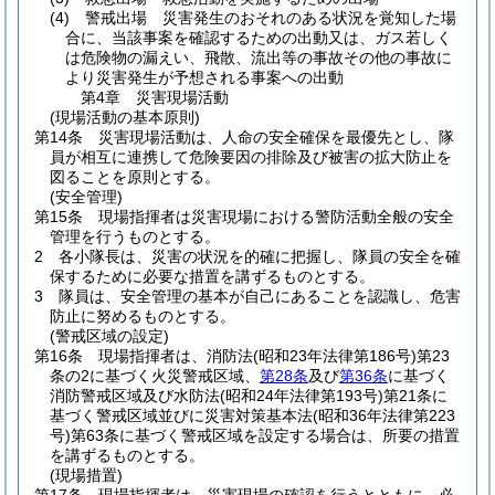
(4)
警戒出場 災害発生のおそれのある状況を覚知した場
合に、当該事案を確認するための出動又は、ガス若しく
は危険物の漏えい、飛散、流出等の事故その他の事故に
より災害発生が予想される事案への出動
第4章
災害現場活動
(現場活動の基本原則)
第14条
災害現場活動は、人命の安全確保を最優先とし、隊
員が相互に連携して危険要因の排除及び被害の拡大防止を
図ることを原則とする。
(安全管理)
第15条
現場指揮者は災害現場における警防活動全般の安全
管理を行うものとする。
2
各小隊長は、災害の状況を的確に把握し、隊員の安全を確
保するために必要な措置を講ずるものとする。
3
隊員は、安全管理の基本が自己にあることを認識し、危害
防止に努めるものとする。
(警戒区域の設定)
第16条
現場指揮者は、消防法
(昭和23年法律第186号)
第23
条の2に基づく火災警戒区域、
第28条
及び
第36条
に基づく
消防警戒区域及び水防法
(昭和24年法律第193号)
第21条に
基づく警戒区域並びに災害対策基本法
(昭和36年法律第223
号)
第63条に基づく警戒区域を設定する場合は、所要の措置
を講ずるものとする。
(現場措置)