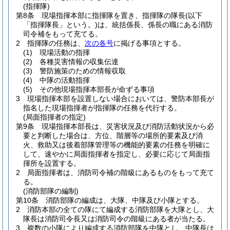
(指揮隊)
第8条
現場指揮本部に指揮隊を置き、指揮隊の隊長
(以下
「指揮隊長」という。)
は、統括係長、係長の職にある消防
司令補をもって充てる。
2
指揮隊の任務は、
次の各号
に掲げる事項とする。
(1)
現場活動の指揮
(2)
各種災害情報の収集伝達
(3)
警防施策のための情報収取
(4)
中隊の活動指揮
(5)
その他現場指揮本部長が命ずる事項
3
現場指揮本部を設置しない場合においては、警防本部長が
指名した現場指揮者が指揮隊の任務を代行する。
(局面指揮者の指定)
第9条
現場指揮本部長は、災害状況及び消防活動状況から必
要と判断した場合は、方位、階層等の場所的要素及び消
火、救助又は後着部隊管理等の機能的要素の任務を明確に
して、速やかに局面指揮者を指定し、必要に応じて局面指
揮所を設置する。
2
局面指揮者は、消防司令補の階級にあるものをもって充て
る。
(消防部隊の編制)
第10条
消防部隊の編成は、大隊、中隊及び小隊とする。
2
消防本部の全ての隊にて編成する消防部隊を大隊とし、大
隊長は消防司令長又は消防司令の階級にある者が当たる。
3
複数の小隊により編成する消防部隊を中隊とし、中隊長は