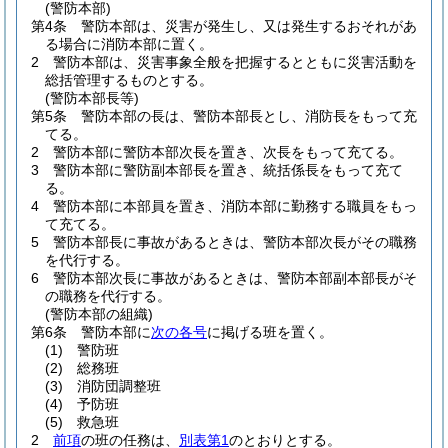
(警防本部)
第4条
警防本部は、災害が発生し、又は発生するおそれがあ
る場合に消防本部に置く。
2
警防本部は、災害事象全般を把握するとともに災害活動を
総括管理するものとする。
(警防本部長等)
第5条
警防本部の長は、警防本部長とし、消防長をもって充
てる。
2
警防本部に警防本部次長を置き、次長をもって充てる。
3
警防本部に警防副本部長を置き、統括係長をもって充て
る。
4
警防本部に本部員を置き、消防本部に勤務する職員をもっ
て充てる。
5
警防本部長に事故があるときは、警防本部次長がその職務
を代行する。
6
警防本部次長に事故があるときは、警防本部副本部長がそ
の職務を代行する。
(警防本部の組織)
第6条
警防本部に
次の各号
に掲げる班を置く。
(1)
警防班
(2)
総務班
(3)
消防団調整班
(4)
予防班
(5)
救急班
2
前項
の班の任務は、
別表第1
のとおりとする。