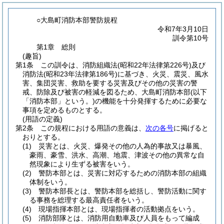
○大島町消防本部警防規程
令和7年3月10日
訓令第10号
第1章
総則
(趣旨)
第1条
この訓令は、消防組織法
(昭和22年法律第226号)
及び
消防法
(昭和23年法律第186号)
に基づき、火災、震災、風水
害、集団災害、救助を要する災害及びその他の災害の警
戒、防除及び被害の軽減を図るため、大島町消防本部
(以下
「消防本部」という。)
の機能を十分発揮するために必要な
事項を定めるものとする。
(用語の定義)
第2条
この規程における用語の意義は、
次の各号
に掲げると
おりとする。
(1)
災害とは、火災、爆発その他の人為的事故又は暴風、
豪雨、豪雪、洪水、高潮、地震、津波その他の異常な自
然現象により生ずる被害をいう。
(2)
警防本部とは、災害に対応するための消防本部の組織
体制をいう。
(3)
警防本部長とは、警防本部を総括し、警防活動に関す
る事務を総理する最高責任者をいう。
(4)
現場指揮本部とは、現場指揮者の活動拠点をいう。
(5)
消防部隊とは、消防用自動車及び人員をもって編成