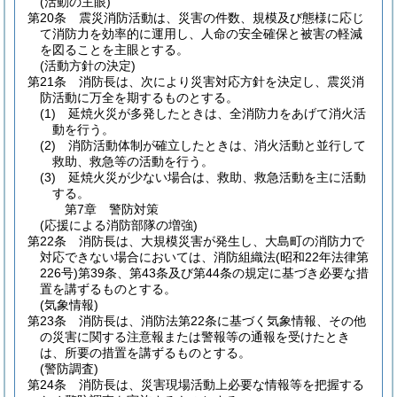
(活動の主眼)
第20条
震災消防活動は、災害の件数、規模及び態様に応じ
て消防力を効率的に運用し、人命の安全確保と被害の軽減
を図ることを主眼とする。
(活動方針の決定)
第21条
消防長は、次により災害対応方針を決定し、震災消
防活動に万全を期するものとする。
(1)
延焼火災が多発したときは、全消防力をあげて消火活
動を行う。
(2)
消防活動体制が確立したときは、消火活動と並行して
救助、救急等の活動を行う。
(3)
延焼火災が少ない場合は、救助、救急活動を主に活動
する。
第7章
警防対策
(応援による消防部隊の増強)
第22条
消防長は、大規模災害が発生し、大島町の消防力で
対応できない場合においては、消防組織法
(昭和22年法律第
226号)
第39条、第43条及び第44条の規定に基づき必要な措
置を講ずるものとする。
(気象情報)
第23条
消防長は、消防法第22条に基づく気象情報、その他
の災害に関する注意報または警報等の通報を受けたとき
は、所要の措置を講ずるものとする。
(警防調査)
第24条
消防長は、災害現場活動上必要な情報等を把握する