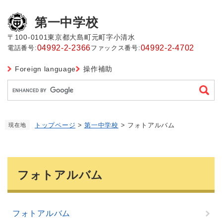
ペ
メ
ー
ニ
第一中学校
ジ
ュ
の
ー
〒100-0101
東京都大島町元町字小清水
先
を
04992-2-2366
04992-2-4702
電話番号:
ファックス番号:
頭
飛
で
ば
Foreign language
操作補助
す
し
G
。
て
o
本
o
文
g
へ
トップページ
>
第一中学校
>
フォトアルバム
現在地
l
e
カ
ス
本
タ
文
フォトアルバム
ム
検
索
フォトアルバム