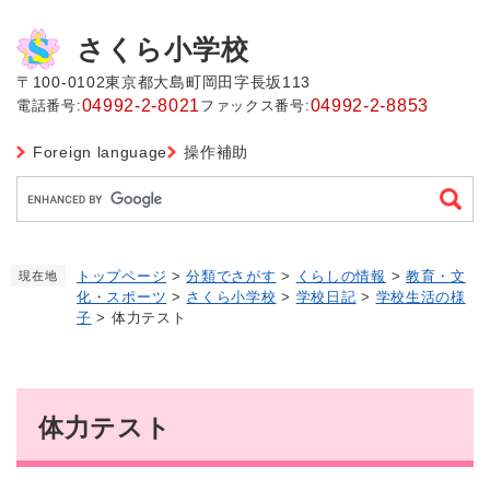
ペ
メ
ー
ニ
さくら小学校
ジ
ュ
の
ー
〒100-0102
東京都大島町岡田字長坂113
先
を
04992-2-8021
04992-2-8853
電話番号:
ファックス番号:
頭
飛
で
ば
Foreign language
操作補助
す
し
G
。
て
o
本
o
文
g
へ
トップページ
>
分類でさがす
>
くらしの情報
>
教育・文
現在地
l
化・スポーツ
>
さくら小学校
>
学校日記
>
学校生活の様
e
子
>
体力テスト
カ
ス
タ
ム
本
検
文
体力テスト
索