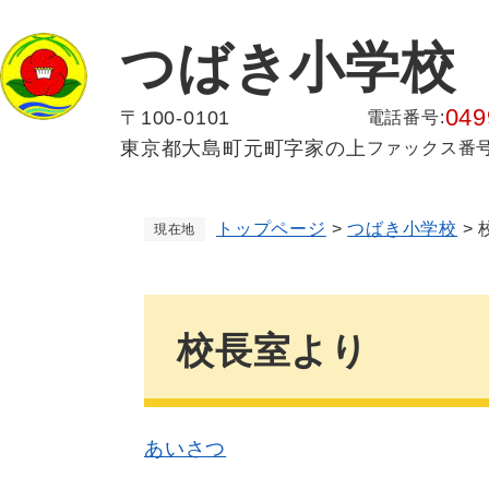
ペ
メ
ー
ニ
つばき小学校
ジ
ュ
の
ー
049
〒100-0101
先
を
電話番号:
頭
飛
東京都大島町元町字家の上
ファックス番号
で
ば
す
し
。
て
トップページ
>
つばき小学校
>
現在地
本
文
へ
本
文
校長室より
あいさつ