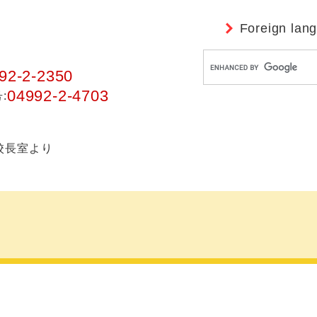
Foreign lan
G
92-2-2350
o
o
04992-2-4703
:
g
l
e
校長室より
カ
ス
タ
ム
検
索