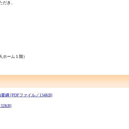
ただき、
人ホーム１階）
 [PDFファイル／134KB]
2KB]