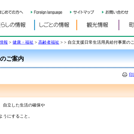
くらしの情報
しごとの情報
観光情
情報
>
健康・福祉
>
高齢者福祉
>
> 自立支援日常生活用具給付事業の
のご案内
印
、自立した生活の確保や
ようにすること。