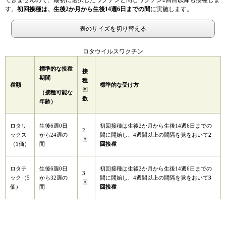
できませんので、最初に選択したワクチンと同じワクチン2回目以降も接種しま
す。
初回接種は、生後2か月から生後14週6日までの間
に実施します。
表のサイズを切り替える
ロタウイルスワクチン
標準的な接種
接
期間
種
種類
標準的な受け方
回
（接種可能な
数
年齢）
ロタリ
生後6週0日
初回接種は生後2か月から生後14週6日までの
2
ックス
から24週の
間に開始し、4週間以上の間隔を覚をおいて
2
回
（1価）
間
回接種
生後6週0日
ロタテ
初回接種は生後2か月から生後14週6日までの
3
から32週の
ック（5
間に開始し、4週間以上の間隔を覚をおいて
3
回
間
価）
回接種