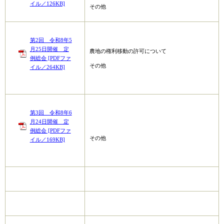
イル／126KB]
その他
第2回 令和8年5
月25日開催 定
農地の権利移動の許可について
例総会 [PDFファ
その他
イル／264KB]
第3回 令和8年6
月24日開催 定
例総会 [PDFファ
その他
イル／169KB]