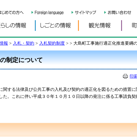
くらしの情報
しごとの情報
観光情
情報
>
入札・契約
>
入札契約制度
>
> 大島町工事施行適正化推進要綱
の制定について
印
に関する法律及び公共工事の入札及び契約の適正化を図るための措置に
した。これに伴い平成３０年１０月１０日以降の発注に係る工事請負契