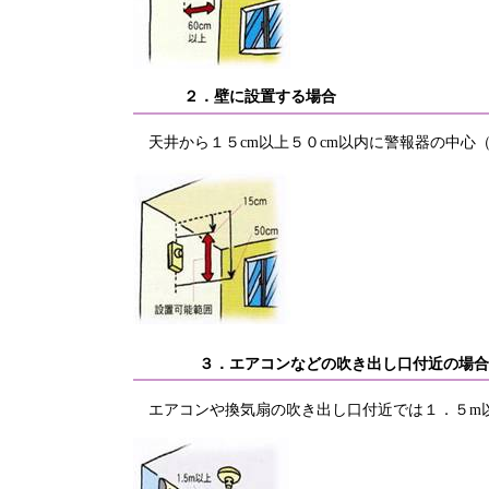
２．壁に設置する場合
天井から１５cm以上５０cm以内に警報器の中心
３．エアコンなどの吹き出し口付近の場合
エアコンや換気扇の吹き出し口付近では１．５m