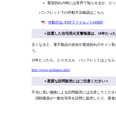
電池切れの時には音声で知らせるか、ピッ
パンフレットでの作動方法確認はこちら
作動方法 [PDFファイル／1.64MB]
＜設置した住宅用火災警報器は、10年たっ
古くなると、電子製品の劣化や電池切れのサイン音
う。
10年たったら、とりカエル パンフレットはこちら
http://www.torikaeru.info/
＜悪質な訪問販売にはご注意ください＞
不当に高い価格による訪問販売には注意してくださ
消防職員が一般住宅等を訪問し販売したり、業者