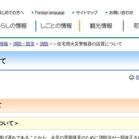
くらしの情報
しごとの情報
観光情
情報
>
消防・防災
>
消防
>
> 住宅用火災警報器の設置について
て
て
ついて＞
逃げ遅れであることから、火災の早期発見のために消防法が一部改正さ