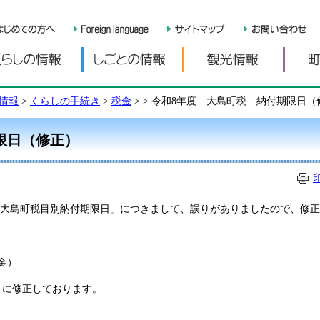
くらしの情報
しごとの情報
観光情
情報
>
くらしの手続き
>
税金
>
> 令和8年度 大島町税 納付期限日（
限日（修正）
度 大島町税目別納付期限日」につきまして、誤りがありましたので、修
金）
に修正しております。​