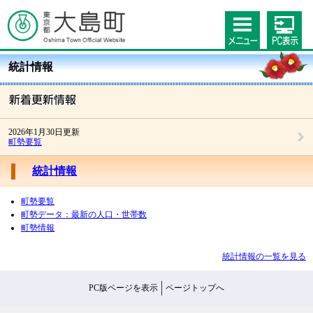
統計情報
2026年1月30日更新
町勢要覧
統計情報
町勢要覧
町勢データ：最新の人口・世帯数
町勢情報
統計情報の一覧を見る
PC版ページを表示
ページトップへ