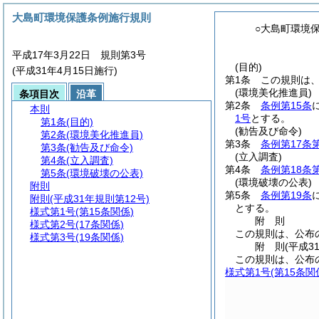
大島町環境保護条例施行規則
○大島町環境
平成17年3月22日 規則第3号
(目的)
(平成31年4月15日施行)
第1条
この規則は
(環境美化推進員)
条項目次
沿革
第2条
条例第15条
本則
1号
とする。
第1条
(目的)
(勧告及び命令)
第2条
(環境美化推進員)
第3条
条例第17条
第3条
(勧告及び命令)
(立入調査)
第4条
(立入調査)
第4条
条例第18条
第5条
(環境破壊の公表)
(環境破壊の公表)
附則
第5条
条例第19条
附則
(平成31年規則第12号)
とする。
様式第1号
(第15条関係)
附
則
様式第2号
(17条関係)
この規則は、公布
様式第3号
(19条関係)
附
則
(平成3
この規則は、公布
様式第1号
(第15条関