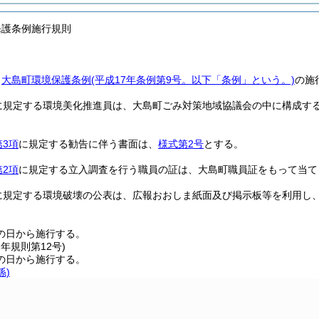
保護条例施行規則
、
大島町環境保護条例
(平成17年条例第9号。以下「条例」という。)
の施
に規定する環境美化推進員は、大島町ごみ対策地域協議会の中に構成す
第3項
に規定する勧告に伴う書面は、
様式第2号
とする。
第2項
に規定する立入調査を行う職員の証は、大島町職員証をもって当て
に規定する環境破壊の公表は、広報おおしま紙面及び掲示板等を利用し
の日から施行する。
1年
規則第12号)
の日から施行する。
係)