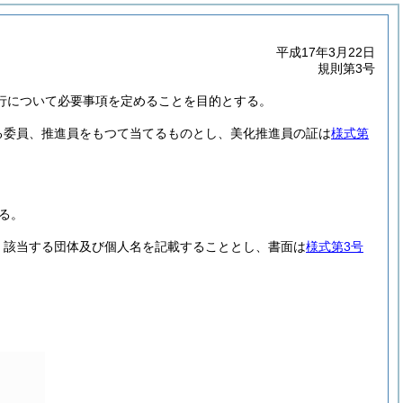
平成17年3月22日
規則第3号
行について必要事項を定めることを目的とする。
る委員、推進員をもつて当てるものとし、美化推進員の証は
様式第
る。
、該当する団体及び個人名を記載することとし、書面は
様式第3号