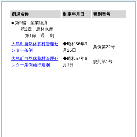
例規名称
制定年月日
種別番号
■ 第9編 産業経済
第2章 農林水産
第1節
通
則
大島町自然休養村管理セ
◆昭和56年3
条例第22号
ンター条例
月25日
大島町自然休養村管理セ
◆昭和57年6
規則第1号
ンター条例施行規則
月1日