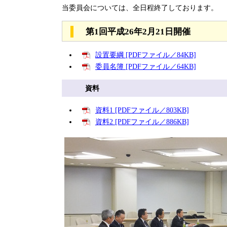
当委員会については、全日程終了しております。
第1回平成26年2月21日開催
設置要綱 [PDFファイル／84KB]
委員名簿 [PDFファイル／64KB]
資料
資料1 [PDFファイル／803KB]
資料2 [PDFファイル／886KB]