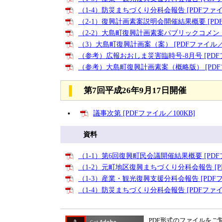
（1-4）防災まちづくり分科会報告 [PDFファイル
（2-1）復興計画素案説明会開催結果概要 [PDF
（2-2）大島町復興計画素案パブリックコメント報
（3）大島町復興計画案（案） [PDFファイル／
（参考）広報おおしま災害臨時号-8月号 [PDFフ
（参考）大島町復興計画素案（概略版） [PDFフ
第7回平成26年9月17日開催
議事次第 [PDFファイル／100KB]
資料
（1-1）第6回復興町民会議開催結果概要 [PDFフ
（1-2）元町地区復興まちづくり分科会報告 [PD
（1-3）産業・観光復興支援分科会報告 [PDFフ
（1-4）防災まちづくり分科会報告 [PDFファイル
PDF形式のファイルをご覧い