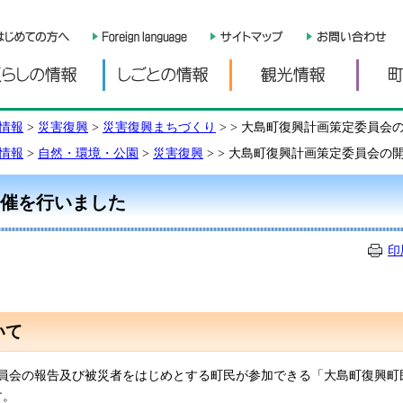
くらしの情報
しごとの情報
観光情
情報
>
災害復興
>
災害復興まちづくり
>
> 大島町復興計画策定委員会
情報
>
自然・環境・公園
>
災害復興
>
> 大島町復興計画策定委員会の
催を行いました
印
いて
員会の報告及び被災者をはじめとする町民が参加できる「大島町復興町
す。