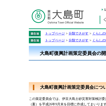
トップページ
>
分類でさがす
>
くらしの
トップページ
>
分類でさがす
>
くらしの
大島町復興計画策定委員会の開
大島町復興計画策定委員会につ
この策定委員会では、伊豆大島土砂災害対策検討委
（案）を平成26年9月末を目標に作成してまいりま