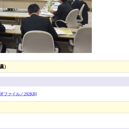
審議）
ファイル／292KB]