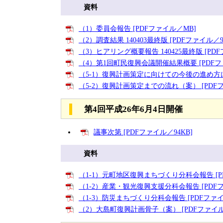
資料
（1）委員会報告 [PDFファイル／MB]
（2）調査結果 140403最終版 [PDFファイル／98
（3）ヒアリング概要報告 140425最終版 [PD
（4）第1回町民復興会議開催結果概要 [PDFファ
（5-1）復興計画策定に向けての今後の進め方につ
（5-2）復興計画策定までの流れ（案） [PDFフ
第4回平成26年6月4日開催
議事次第 [PDFファイル／94KB]
資料
（1-1）元町地区復興まちづくり分科会報告 [PD
（1-2）産業・観光復興支援分科会報告 [PDFフ
（1-3）防災まちづくり分科会報告 [PDFファイル
（2）大島町復興計画骨子（案） [PDFファイル／