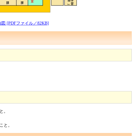
図 [PDFファイル／82KB]
と。
こと。