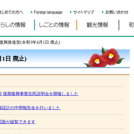
くらしの情報
しごとの情報
観光情
復興推進室(令和3年4月1日 廃止)
1日 廃止)
害 後期復興事業住民説明会を開催しました
施設計の中間報告会を行いました
図面が縦覧できます