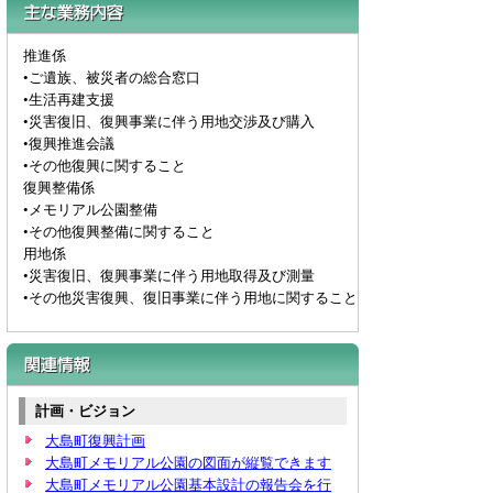
主な業務内容
推進係
•ご遺族、被災者の総合窓口
•生活再建支援
•災害復旧、復興事業に伴う用地交渉及び購入
•復興推進会議
•その他復興に関すること
復興整備係
•メモリアル公園整備
•その他復興整備に関すること
用地係
•災害復旧、復興事業に伴う用地取得及び測量
•その他災害復興、復旧事業に伴う用地に関すること
関連情報
計画・ビジョン
大島町復興計画
大島町メモリアル公園の図面が縦覧できます
大島町メモリアル公園基本設計の報告会を行