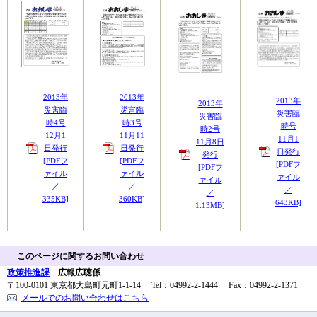
2013年
2013年
2013年
2013年
災害臨
災害臨
災害臨
災害臨
時4号
時3号
時号
時2号
12月1
11月11
11月1
11月8日
日発行
日発行
日発行
発行
[PDFフ
[PDFフ
[PDFフ
[PDFフ
ァイル
ァイル
ァイル
ァイル
／
／
／
／
335KB]
360KB]
643KB]
1.13MB]
このページに関するお問い合わせ
政策推進課
広報広聴係
〒100-0101 東京都大島町元町1-1-14 Tel：04992-2-1444 Fax：04992-2-1371
メールでのお問い合わせはこちら