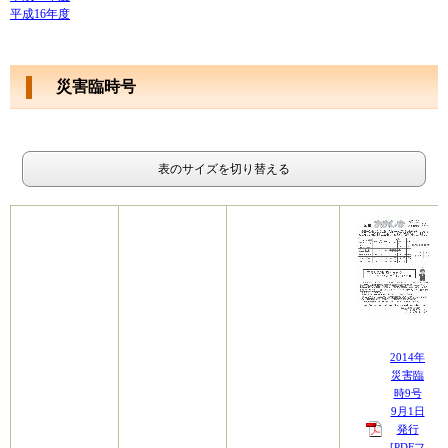
平成16年度
災害臨時号
表のサイズを切り替える
2014年
災害臨
時9号
9月1日
発行
[PDFフ