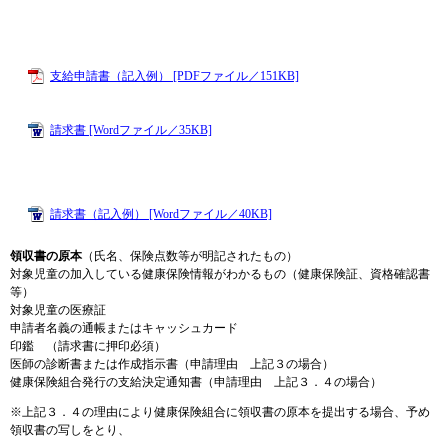
支給申請書（記入例） [PDFファイル／151KB]
請求書 [Wordファイル／35KB]
請求書（記入例） [Wordファイル／40KB]
領収書の原本
（氏名、保険点数等が明記されたもの）
対象児童の加入している健康保険情報がわかるもの（健康保険証、資格確認書
等）
対象児童の医療証
申請者名義の通帳またはキャッシュカード
印鑑 （請求書に押印必須）
医師の診断書または作成指示書（申請理由 上記３の場合）
健康保険組合発行の支給決定通知書（申請理由 上記３．４の場合）
※上記３．４の理由により健康保険組合に領収書の原本を提出する場合、予め
領収書の写しをとり、