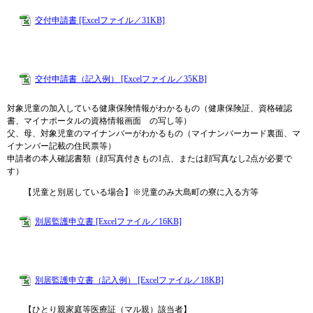
交付申請書 [Excelファイル／31KB]
交付申請書（記入例） [Excelファイル／35KB]
対象児童の加入している健康保険情報がわかるもの（健康保険証、資格確認
書、マイナポータルの資格情報画面 の写し等）
父、母、対象児童のマイナンバーがわかるもの（マイナンバーカード裏面、マ
イナンバー記載の住民票等）
申請者の本人確認書類（顔写真付きもの1点、または顔写真なし2点が必要で
す）
【児童と別居している場合】※児童のみ大島町の寮に入る方等
別居監護申立書 [Excelファイル／16KB]
別居監護申立書（記入例） [Excelファイル／18KB]
【ひとり親家庭等医療証（マル親）該当者】