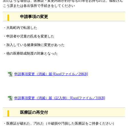
次のような場合は、医療証・変更内容がわかるもの等をお持ちの上、福祉けん
こう課または各出張所で手続きをしてください
申請事項の変更
・大島町内で転居した
・申請者や児童の氏名を変更した
・加入している健康保険に変更があった
・他の医療助成制度の対象となった
申請事項変更（消滅）届 [Excelファイル／29KB]
申請事項変更（消滅）届（記入例） [Excelファイル／31KB]
医療証の再交付
・医療証が破れた、汚れた（※破損や汚損した医療証をご持参ください）