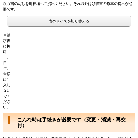
領収書の写しを町役場へご提出ください。それ以外は領収書の原本の提出が必
要です。
表のサイズを切り替える
※請
求書
に押
印
し、
日
付、
金額
は記
入し
ない
でく
ださ
い。
こんな時は手続きが必要です（変更・消滅・再交
付）