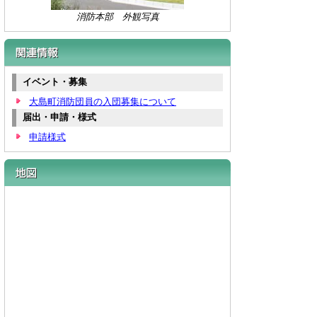
消防本部 外観写真
関連情報
イベント・募集
大島町消防団員の入団募集について
届出・申請・様式
申請様式
地図