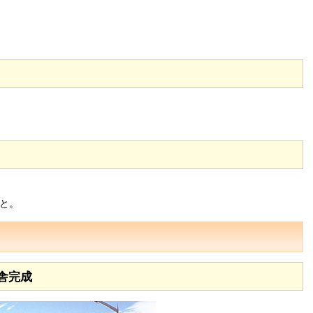
こと。
舎完成